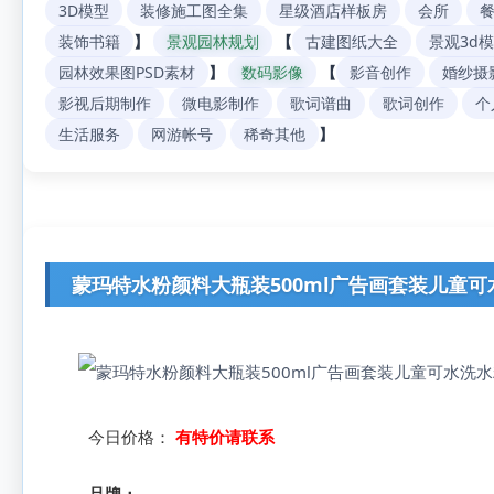
3D模型
装修施工图全集
星级酒店样板房
会所
装饰书籍
】
景观园林规划
【
古建图纸大全
景观3d
园林效果图PSD素材
】
数码影像
【
影音创作
婚纱摄
影视后期制作
微电影制作
歌词谱曲
歌词创作
个
生活服务
网游帐号
稀奇其他
】
蒙玛特水粉颜料大瓶装500ml广告画套装儿童
今日价格：
有特价请联系