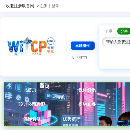
欢迎注册联首网-->
|
注册
登录
资讯
分类
三维滁州
[切换城市]
首页
设计资讯
设计公司联盟
促销套餐
装饰装修